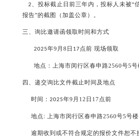
、
投标截止日前三年内，投标人未被
“
2
报告”的截图（加盖公章）。
三、询比邀请函领取时间和方式
年9
月8
日
点前 现场领取
2025
17
地点：
上海市闵行区春申路
2560号5号
四、递交
询比
文件截止时间及地点
时间：
年9
月12日
17点前
2025
地点
: 上海市闵行区春申路2560号5号楼
逾期收到或不符合规定的报价文件恕不