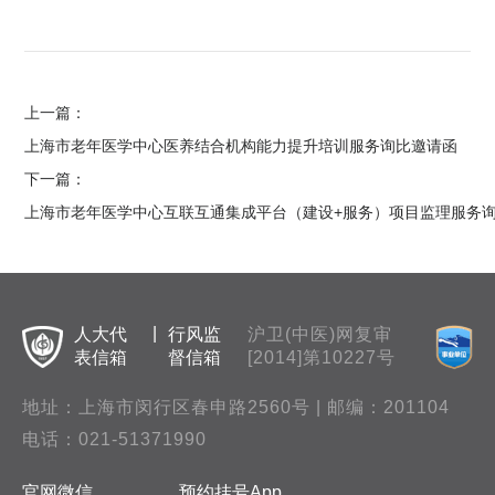
上一篇：
上海市老年医学中心医养结合机构能力提升培训服务询比邀请函
下一篇：
上海市老年医学中心互联互通集成平台（建设+服务）项目监理服务
|
人大代
行风监
沪卫(中医)网复审
表信箱
督信箱
[2014]第10227号
地址：上海市闵行区春申路2560号 | 邮编：201104
电话：
021-51371990
官网微信
预约挂号App