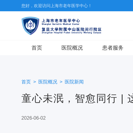
您好，欢迎访问上海市老年医学中心！
首页
医院概况
患者服务
医院介绍
预约挂号
医院新闻
门诊就医指南
首页
>
医院概况
>
医院新闻
志愿服务
出/入院服务
童心未泯，智愈同行 |
党群建设
特色医疗
特需医疗
2026-06-02
门诊排班与查询